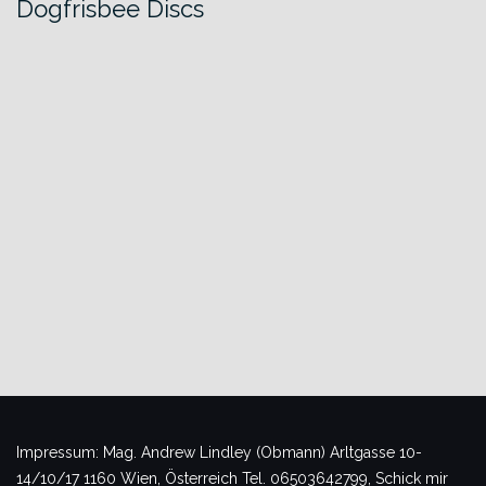
Dogfrisbee Discs
Impressum: Mag. Andrew Lindley (Obmann) Arltgasse 10-
14/10/17 1160 Wien, Österreich Tel. 06503642799, Schick mir