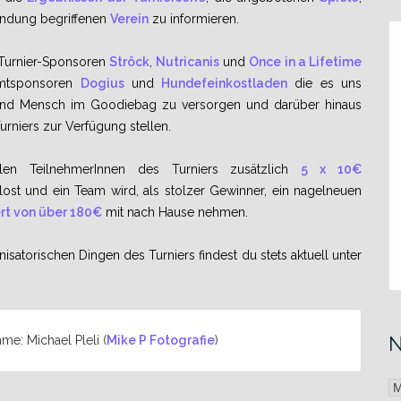
ündung begriffenen
Verein
zu informieren.
 Turnier-Sponsoren
Ströck
,
Nutricanis
und
Once in a Lifetime
mtsponsoren
Dogius
und
Hundefeinkostladen
die es uns
 und Mensch im Goodiebag zu versorgen und darüber hinaus
urniers zur Verfügung stellen.
en TeilnehmerInnen des Turniers zusätzlich
5 x 10€
lost und ein Team wird, als stolzer Gewinner, ein nagelneuen
rt von über 180€
mit nach Hause nehmen.
satorischen Dingen des Turniers findest du stets aktuell unter
N
me: Michael Pleli (
Mike P Fotografie
)
N