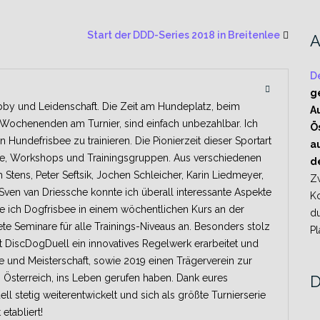
A
Start der DDD-Series 2018 in Breitenlee
A
D
g
bby und Leidenschaft. Die Zeit am Hundeplatz, beim
A
 Wochenenden am Turnier, sind einfach unbezahlbar. Ich
Ö
undefrisbee zu trainieren. Die Pionierzeit dieser Sportart
a
iere, Workshops und Trainingsgruppen. Aus verschiedenen
d
 Stens, Peter Seftsik, Jochen Schleicher, Karin Liedmeyer,
Z
 Sven van Driessche konnte ich überall interessante Aspekte
K
te ich Dogfrisbee in einem wöchentlichen Kurs an der
d
te Seminare für alle Trainings-Niveaus an. Besonders stolz
Pl
it DiscDogDuell ein innovatives Regelwerk erarbeitet und
ie und Meisterschaft, sowie 2019 einen Trägerverein zur
n Österreich, ins Leben gerufen haben. Dank eures
D
l stetig weiterentwickelt und sich als größte Turnierserie
etabliert!