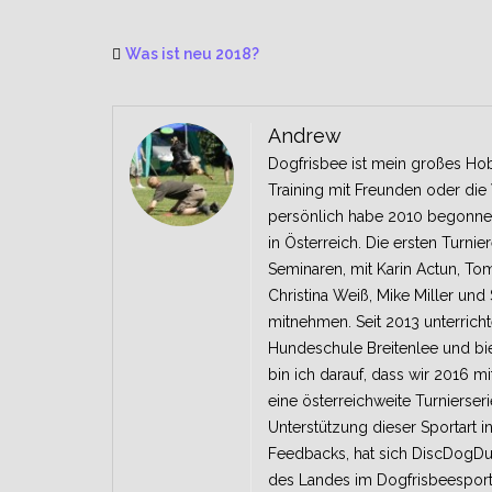
Was ist neu 2018?
Andrew
Dogfrisbee ist mein großes Ho
Training mit Freunden oder die
persönlich habe 2010 begonnen H
in Österreich. Die ersten Turn
Seminaren, mit Karin Actun, Tom
Christina Weiß, Mike Miller und
mitnehmen. Seit 2013 unterrich
Hundeschule Breitenlee und bie
bin ich darauf, dass wir 2016 m
eine österreichweite Turnierser
Unterstützung dieser Sportart i
Feedbacks, hat sich DiscDogDuel
des Landes im Dogfrisbeesport 