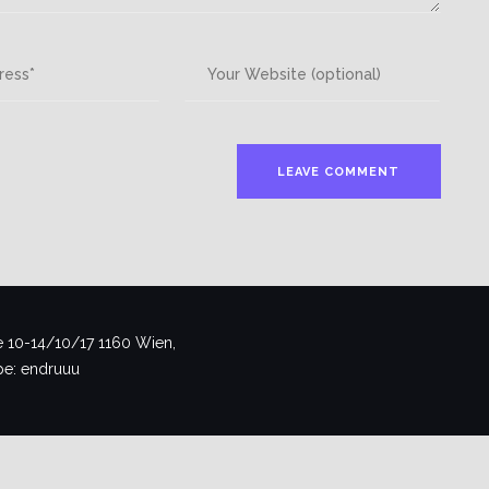
 10-14/10/17 1160 Wien,
pe: endruuu