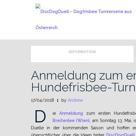
Skip
to
content
INFORMATION
Anmeldung zum e
Hundefrisbee-Turni
17/04/2018
by
Andrew
D
ie
Anmeldung
zum ersten Hundefrisb
Breitenlee (Wien)
, am Sonntag 13. Mai, 
Duelle in der kommenden Saison und hoffen euc
übersichtlicher über die Ideen hinter
DiscDogDuell