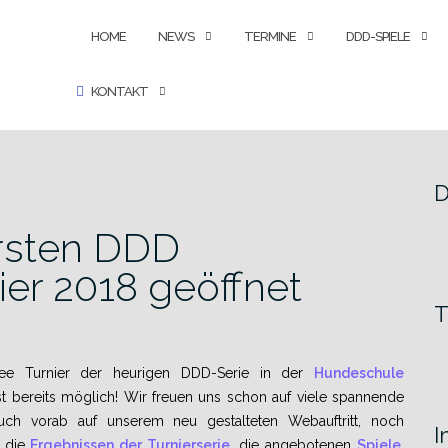
SEARCH
HOME
NEWS
TERMINE
DDD-SPIELE
KONTAKT
D
rsten DDD
er 2018 geöffnet
T
ee Turnier der heurigen DDD-Serie in der
Hundeschule
ist bereits möglich! Wir freuen uns schon auf viele spannende
h vorab auf unserem neu gestalteten Webauftritt, noch
I
, die
Ergebnissen der Turnierserie
, die angebotenen
Spiele
,