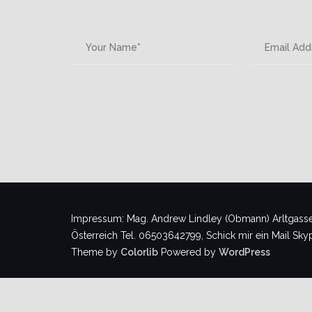
Impressum: Mag. Andrew Lindley (Obmann) Arltgasse
Österreich Tel. 06503642799, Schick mir ein Mail Sky
Theme by
Colorlib
Powered by
WordPress