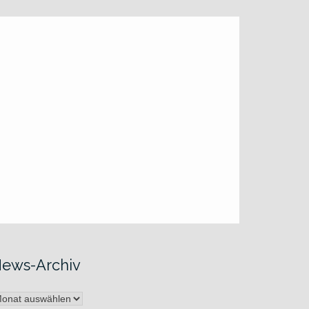
ews-Archiv
ews-