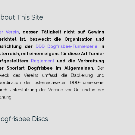
rchiv
bout This Site
er Verein
, dessen Tätigkeit nicht auf Gewinn
erichtet ist, bezweckt die Organisation und
usrichtung der
DDD Dogfrisbee-Turnierserie
in
sterreich, mit einem eigens für diese Art Turnier
ufgestelltem
Reglement
und die Verbreitung
er Sportart Dogfrisbee im Allgemeinen
. Der
weck des Vereins umfasst die Etablierung und
oordination der österreichweiten DDD-Turnierserie,
urch Unterstützung der Vereine vor Ort und in der
anung.
ogfrisbee Discs